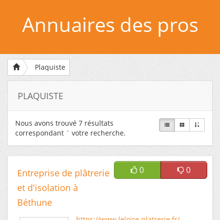
Annuaires des pros
Plaquiste
PLAQUISTE
Nous avons trouvé
7
résultats
correspondant ´ votre recherche.
0
0
Entreprise de plâtrerie
et d'isolation à
Béthune
https://www.leloire-platrerie.fr/