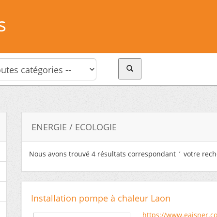
s
ENERGIE / ECOLOGIE
Nous avons trouvé
4
résultats correspondant ´ votre rech
Installation pompe à chaleur Laon
https://www.eaisner.c