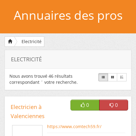
Annuaires des pros
Electricité
ELECTRICITÉ
Nous avons trouvé
46
résultats
correspondant ´ votre recherche.
0
0
Electricien à
Valenciennes
https://www.comtech59.fr/