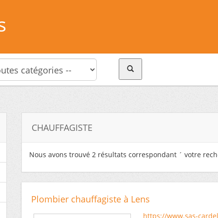
s
CHAUFFAGISTE
Nous avons trouvé
2
résultats correspondant ´ votre rech
Plombier chauffagiste à Lens
https://www.sas-carde